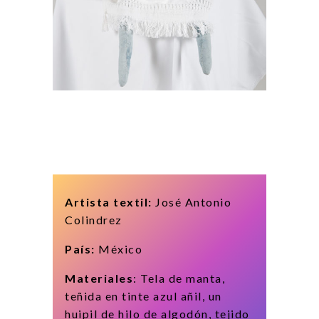
Artista textil:
José Antonio
Colindrez
País:
México
Materiales
: Tela de manta,
teñida en tinte azul añil, un
huipil de hilo de algodón, tejido