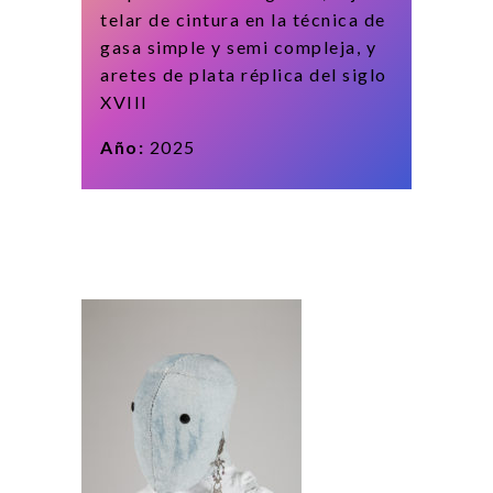
telar de cintura en la técnica de
gasa simple y semi compleja, y
aretes de plata réplica del siglo
XVIII
Año:
2025