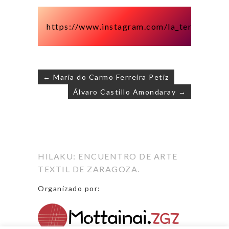
https://www.instagram.com/la_terapeuta_d
← Maria do Carmo Ferreira Petiz
Álvaro Castillo Amondaray →
Navegación
de
entradas
HILAKU: ENCUENTRO DE ARTE
TEXTIL DE ZARAGOZA.
Organizado por: