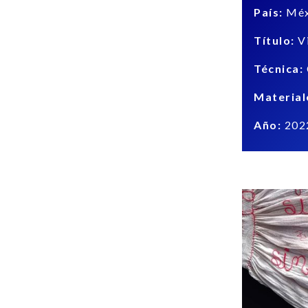
País:
Méx
Título:
Vi
Técnica:
Material
Año:
202