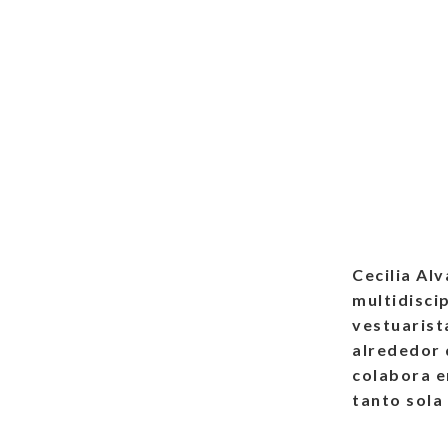
Cecilia Al
multidiscip
vestuarist
alrededor 
colabora e
tanto sola