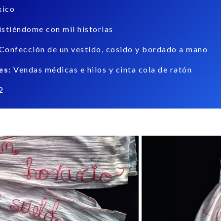
ico
stiéndome con mil historias
Confección de un vestido, cosido y bordado a mano
es:
Vendas médicas e hilos y cinta cola de ratón
2