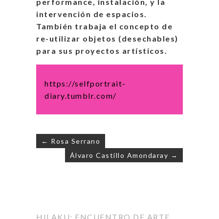
performance, instalación, y la
intervención de espacios.
También trabaja el concepto de
re-utilizar objetos (desechables)
para sus proyectos artísticos.
https://selfportrait-
diary.tumblr.com/
← Rosa Serrano
Álvaro Castillo Amondaray →
Navegación
de
entradas
HILAKU: ENCUENTRO DE ARTE