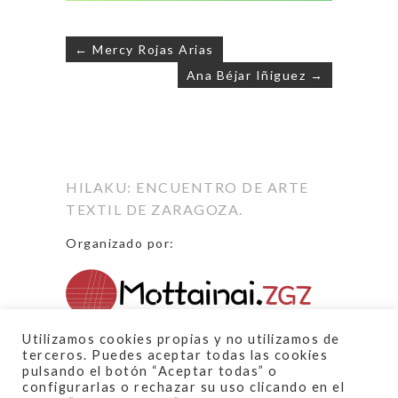
← Mercy Rojas Arias
Ana Béjar Iñiguez →
Navegación
de
entradas
HILAKU: ENCUENTRO DE ARTE
TEXTIL DE ZARAGOZA.
Organizado por:
Proyecto financiado por:
Utilizamos cookies propias y no utilizamos de
terceros. Puedes aceptar todas las cookies
pulsando el botón “Aceptar todas” o
configurarlas o rechazar su uso clicando en el