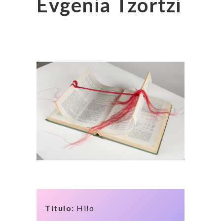
Evgenia Tzortzi
Titulo:
Hilo