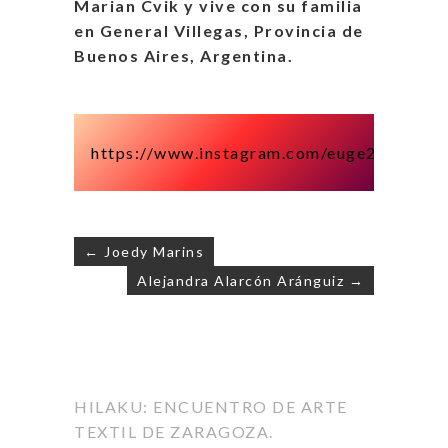
Marian Cvik y vive con su familia
en General Villegas, Provincia de
Buenos Aires, Argentina.
https://www.instagram.com/euge248/
← Joedy Marins
Alejandra Alarcón Aránguiz →
Navegación
de
entradas
HILAKU: ENCUENTRO DE ARTE
TEXTIL DE ZARAGOZA.