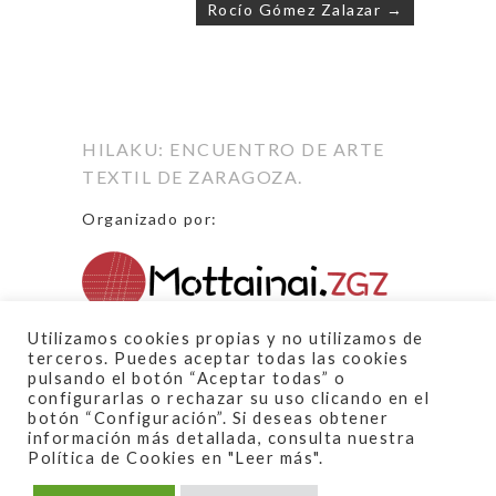
Rocío Gómez Zalazar →
Navegación
de
entradas
HILAKU: ENCUENTRO DE ARTE
TEXTIL DE ZARAGOZA.
Organizado por:
Proyecto financiado por:
Utilizamos cookies propias y no utilizamos de
terceros. Puedes aceptar todas las cookies
pulsando el botón “Aceptar todas” o
configurarlas o rechazar su uso clicando en el
botón “Configuración”. Si deseas obtener
información más detallada, consulta nuestra
Política de Cookies en "Leer más".