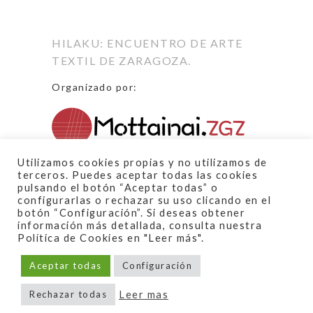
de
entradas
HILAKU: ENCUENTRO DE ARTE
TEXTIL DE ZARAGOZA.
Organizado por:
Proyecto financiado por:
Utilizamos cookies propias y no utilizamos de
terceros. Puedes aceptar todas las cookies
pulsando el botón “Aceptar todas” o
configurarlas o rechazar su uso clicando en el
botón “Configuración”. Si deseas obtener
información más detallada, consulta nuestra
Política de Cookies en "Leer más".
Aceptar todas
Configuración
© Todos los derechos reservados de
imágenes y textos Asociación
Leer mas
Rechazar todas
Mottainai.ZGZ