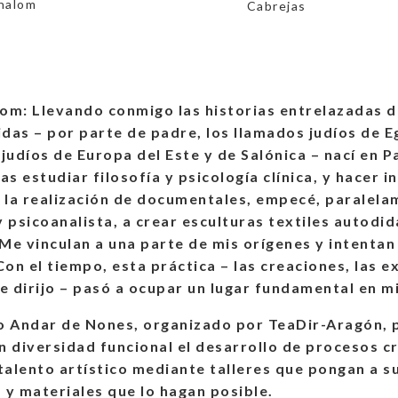
halom
Cabrejas
om: Llevando conmigo las historias entrelazadas 
das – por parte de padre, los llamados judíos de E
 judíos de Europa del Este y de Salónica – nací en P
as estudiar filosofía y psicología clínica, y hacer i
y la realización de documentales, empecé, paralela
y psicoanalista, a crear esculturas textiles autodid
Me vinculan a una parte de mis orígenes y intenta
Con el tiempo, esta práctica – las creaciones, las e
ue dirijo – pasó a ocupar un lugar fundamental en m
o Andar de Nones, organizado por TeaDir-Aragón, p
n diversidad funcional el desarrollo de procesos c
 talento artístico mediante talleres que pongan a s
 y materiales que lo hagan posible.