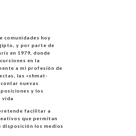
de comunidades hoy
gipto, y por parte de
arís en 1979, donde
ncursiones en la
mente a mi profesión de
actas, las «shmat-
n contar nuevas
xposiciones y los
i vida
retende facilitar a
reativos que permitan
u disposición los medios