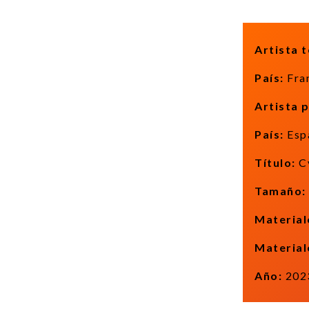
Artista t
País:
Fra
Artista 
País:
Esp
Título:
Cy
Tamaño:
Materiale
Material
Año:
202