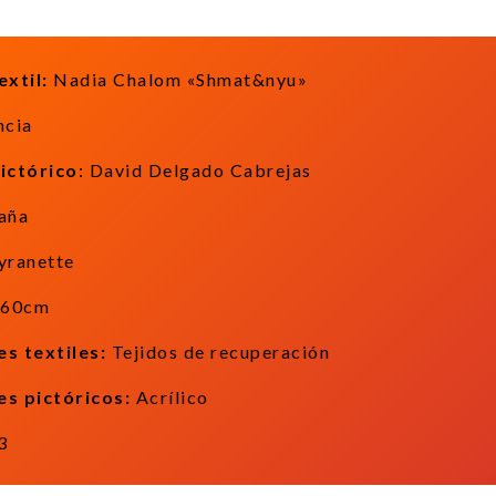
extil:
Nadia Chalom «Shmat&nyu»
ncia
pictórico
: David Delgado Cabrejas
aña
ranette
60cm
s textiles:
Tejidos de recuperación
es pictóricos:
Acrílico
3