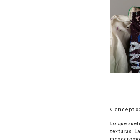
Concepto
Lo que suel
texturas. L
monocromo c