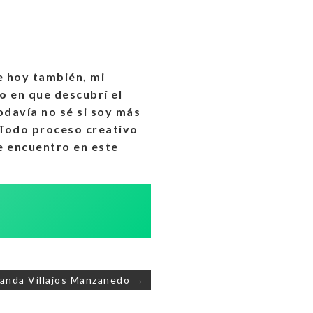
e hoy también, mi
o en que descubrí el
odavía no sé si soy más
 Todo proceso creativo
e encuentro en este
landa Villajos Manzanedo →