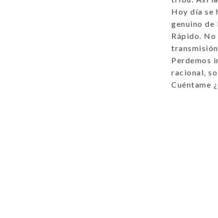
Hoy día se 
genuino de 
Rápido. No 
transmisión
Perdemos in
racional, s
Cuéntame ¿Q