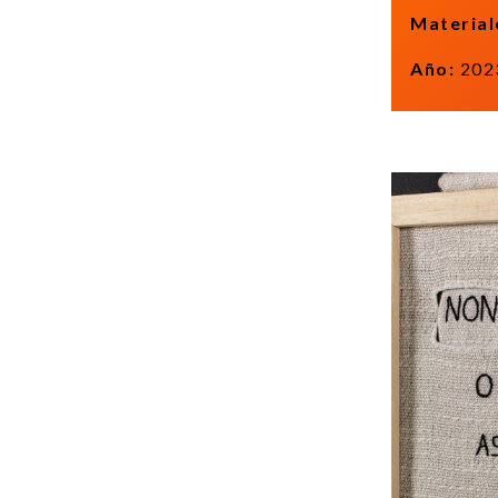
Material
Año:
202