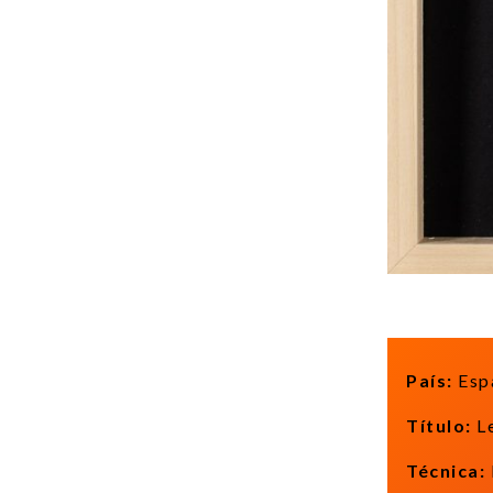
País:
Esp
Título:
L
Técnica: