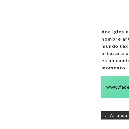
Ana Iglesi
nombre art
mundo text
artesana o
es un cami
momento.
www.face
← Amanda 
Naveg