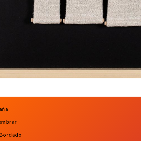
aña
embrar
Bordado