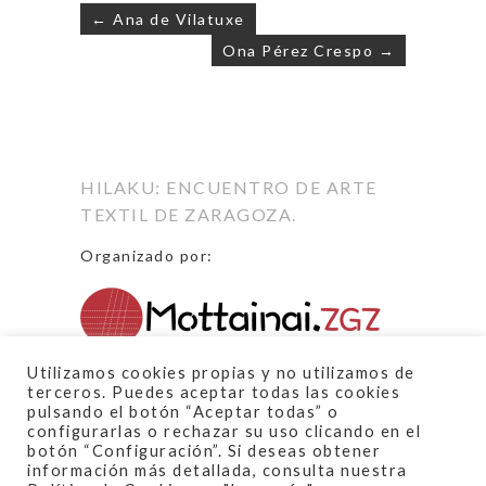
← Ana de Vilatuxe
Ona Pérez Crespo →
Navegación
de
entradas
HILAKU: ENCUENTRO DE ARTE
TEXTIL DE ZARAGOZA.
Organizado por:
Proyecto financiado por:
Utilizamos cookies propias y no utilizamos de
terceros. Puedes aceptar todas las cookies
pulsando el botón “Aceptar todas” o
configurarlas o rechazar su uso clicando en el
botón “Configuración”. Si deseas obtener
información más detallada, consulta nuestra